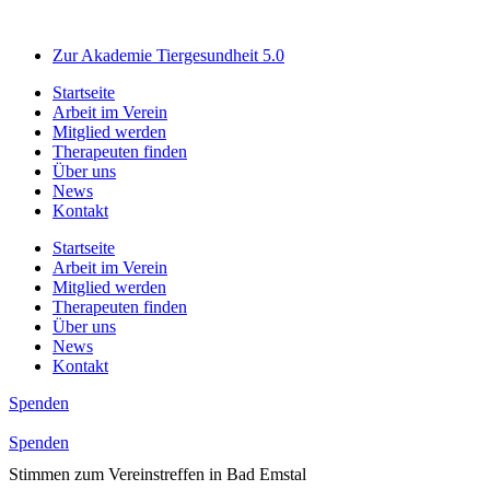
Zum
Inhalt
Zur Akademie Tiergesundheit 5.0
springen
Startseite
Arbeit im Verein
Mitglied werden
Therapeuten finden
Über uns
News
Kontakt
Startseite
Arbeit im Verein
Mitglied werden
Therapeuten finden
Über uns
News
Kontakt
Spenden
Spenden
Stimmen zum Vereinstreffen in Bad Emstal