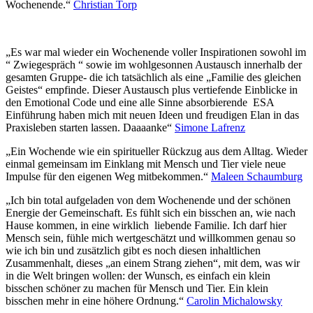
Wochenende.“
Christian Torp
„Es war mal wieder ein Wochenende voller Inspirationen sowohl im
“ Zwiegespräch “ sowie im wohlgesonnen Austausch innerhalb der
gesamten Gruppe- die ich tatsächlich als eine „Familie des gleichen
Geistes“ empfinde. Dieser Austausch plus vertiefende Einblicke in
den Emotional Code und eine alle Sinne absorbierende ESA
Einführung haben mich mit neuen Ideen und freudigen Elan in das
Praxisleben starten lassen. Daaaanke“
Simone Lafrenz
„Ein Wochende wie ein spiritueller Rückzug aus dem Alltag. Wieder
einmal gemeinsam im Einklang mit Mensch und Tier viele neue
Impulse für den eigenen Weg mitbekommen.“
Maleen Schaumburg
„Ich bin total aufgeladen von dem Wochenende und der schönen
Energie der Gemeinschaft. Es fühlt sich ein bisschen an, wie nach
Hause kommen, in eine wirklich liebende Familie. Ich darf hier
Mensch sein, fühle mich wertgeschätzt und willkommen genau so
wie ich bin und zusätzlich gibt es noch diesen inhaltlichen
Zusammenhalt, dieses „an einem Strang ziehen“, mit dem, was wir
in die Welt bringen wollen: der Wunsch, es einfach ein klein
bisschen schöner zu machen für Mensch und Tier. Ein klein
bisschen mehr in eine höhere Ordnung.“
Carolin Michalowsky